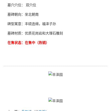
墓穴穴位： 双穴位
墓碑朝向：坐北朝南
碑型寓意：丰硕连绵，福泽子孙
墓碑材质：优质花岗岩和大理石雕刻
在售状态：在售中（热销）