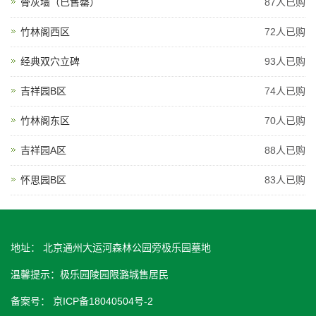
骨灰墙（已售罄）
87人已购
竹林阁西区
72人已购
经典双穴立碑
93人已购
吉祥园B区
74人已购
竹林阁东区
70人已购
吉祥园A区
88人已购
怀思园B区
83人已购
地址： 北京通州大运河森林公园旁极乐园墓地
温馨提示：极乐园陵园限潞城售居民
备案号：
京ICP备18040504号-2