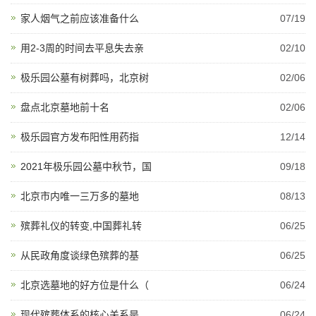
家人烟气之前应该准备什么
07/19
用2-3周的时间去平息失去亲
02/10
极乐园公墓有树葬吗，北京树
02/06
盘点北京墓地前十名
02/06
极乐园官方发布阳性用药指
12/14
2021年极乐园公墓中秋节，国
09/18
北京市内唯一三万多的墓地
08/13
殡葬礼仪的转变,中国葬礼转
06/25
从民政角度谈绿色殡葬的基
06/25
北京选墓地的好方位是什么（
06/24
现代殡葬体系的核心关系是
06/24