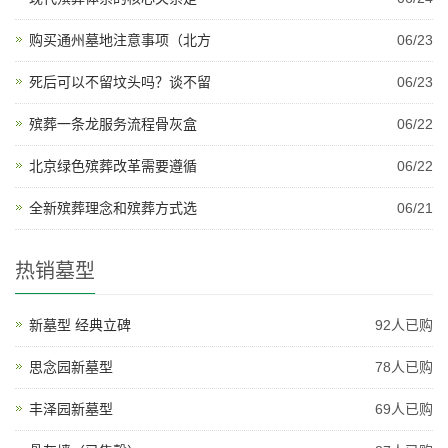
购买通州墓地注意事项（北方
06/23
死后可以不留坟头吗？谈不留
06/23
殡葬一条龙服务流程骨灰盒
06/22
北京绿色殡葬改革需要遵循
06/22
全新殡葬理念和殡葬方式选
06/21
热销墓型
新墓型 经典立碑
92人已购
思念园新墓型
78人已购
丰泽园新墓型
69人已购