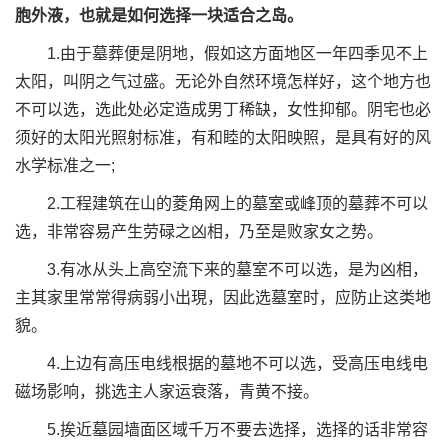
胞外液，也就是如何选择一块适合之岛。
1.由于墓葬便是阴地，假如这方面地区一年四季见不上
太阳，叫阴之气过盛。无论外自然环境怎样好，这个地方也
不可以选，选此处必定造成男丁稀缺，女性抑郁。阴宅也必
须好的太阳光照射标准，有和睦的太阳映照，是具有好的风
水学标准之一;
2.工程建筑在山的菱角网上的墓室或峰顶的墓葬不可以
选，非常容易产生劳碌之凶相，乃至是败家女之势。
3.有冰从头上高空流下来的墓室不可以选，是为凶相，
主其家里常常得病弱小出現，因此选墓室时，应防止这类地
貌。
4.上边有高压电线根据的墓地不可以选，受高压电线电
磁场影响，挑选主人家运衰落，青黄不接。
5.挨近墓园墙面区域千万不要去选择，选择的话非常容