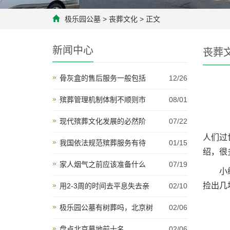
极乐园公墓
>
丧葬文化
> 正文
新闻中心
丧葬
骨灰盒的售后服务一般包括
12/26
殡葬管理机制体制不顺则市
08/01
现代殡葬文化发展的必然阶
07/22
人们过
我国依法规范殡葬服务有待
01/15
绍，很
家人烟气之前应该准备什么
07/19
小编解
捡出几
用2-3周的时间去平息失去亲
02/10
极乐园公墓有树葬吗，北京树
02/06
盘点北京墓地前十名
02/06