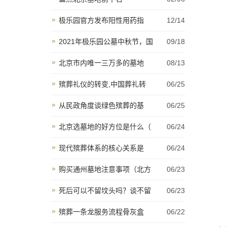
极乐园官方发布阳性用药指
12/14
2021年极乐园公墓中秋节，国
09/18
北京市内唯一三万多的墓地
08/13
殡葬礼仪的转变,中国葬礼转
06/25
从民政角度谈绿色殡葬的基
06/25
北京选墓地的好方位是什么（
06/24
现代殡葬体系的核心关系是
06/24
购买通州墓地注意事项（北方
06/23
死后可以不留坟头吗？谈不留
06/23
殡葬一条龙服务流程骨灰盒
06/22