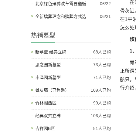
在深圳
北京绿色殡葬改革需要遵循
06/22
骨灰缸
全新殡葬理念和殡葬方式选
06/21
在1平
怎么处
热销墓型
殡仪
1、
新墓型 经典立碑
68人已购
骨灰经
思念园新墓型
73人已购
正所谓
丰泽园新墓型
71人已购
船只，
行介绍
骨灰墙（已售罄）
109人已购
竹林阁西区
99人已购
经典双穴立碑
106人已购
吉祥园B区
81人已购