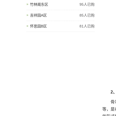
竹林阁东区
95人已购
吉祥园A区
85人已购
怀思园B区
81人已购
2、
骨灰的
等，是