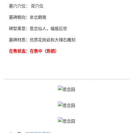
墓穴穴位： 双穴位
墓碑朝向：坐北朝南
碑型寓意：思念仙人，福报后世
墓碑材质：优质花岗岩和大理石雕刻
在售状态：在售中（热销）