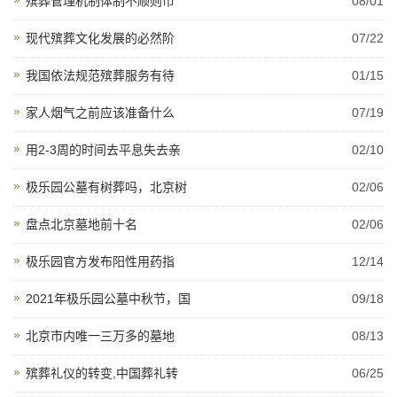
殡葬管理机制体制不顺则市
08/01
现代殡葬文化发展的必然阶
07/22
我国依法规范殡葬服务有待
01/15
家人烟气之前应该准备什么
07/19
用2-3周的时间去平息失去亲
02/10
极乐园公墓有树葬吗，北京树
02/06
盘点北京墓地前十名
02/06
极乐园官方发布阳性用药指
12/14
2021年极乐园公墓中秋节，国
09/18
北京市内唯一三万多的墓地
08/13
殡葬礼仪的转变,中国葬礼转
06/25