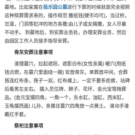
墓地。比如家属在
极乐园公墓
进行下葬的时候就是完全按照
这种殡葬需求来的，操作规范 撒纸钱(硬币均可)，当过桥，
岔道，门洞等犯冲的地方各撒;由儿子或女婿撒，女人尽量
不动手。 到墓地后，到安葬业务处，办理安葬业务，然后
由园区工作人员接手指导安葬。
骨灰安葬注意事项
清理墓穴，拉起遮阳、遮影白布(女性亲属) 暖穴(用纸
钱点燃，在墓穴里面绕一圈) 安放骨灰，单葬放中间，合葬
搭连红布条，筷子一双，红布缠上，一定不要系疙瘩，站碑
后看男左女右。 摆入灵位牌、狮子、花环、金元宝等随葬
品。(金元宝摆四角，一角一个，东水缸，油缸，西米缸，
玉龟摆西面) 儿孙，亲属往墓穴四角放一点黄土。 谁动手谁
戴红手套。
祭祀注意事项