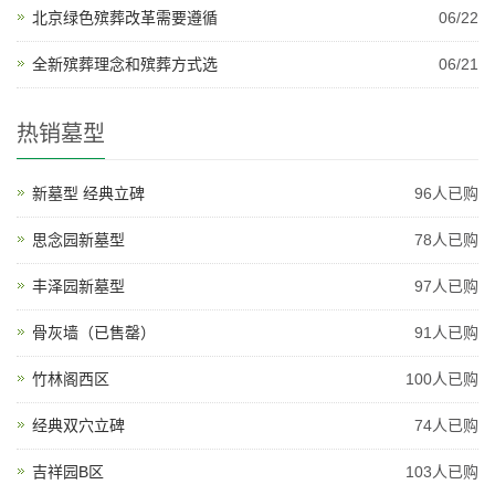
北京绿色殡葬改革需要遵循
06/22
全新殡葬理念和殡葬方式选
06/21
热销墓型
新墓型 经典立碑
96人已购
思念园新墓型
78人已购
丰泽园新墓型
97人已购
骨灰墙（已售罄）
91人已购
竹林阁西区
100人已购
经典双穴立碑
74人已购
吉祥园B区
103人已购