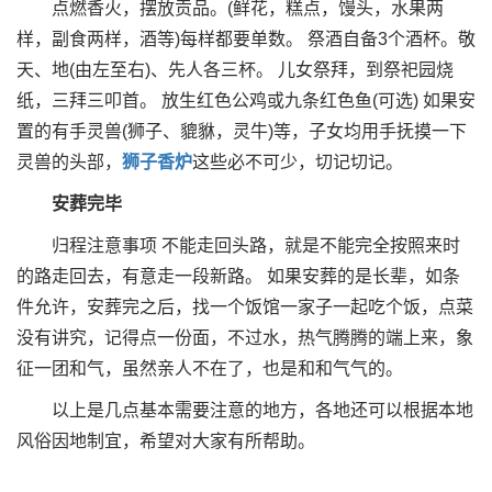
点燃香火，摆放贡品。(鲜花，糕点，馒头，水果两
样，副食两样，酒等)每样都要单数。 祭酒自备3个酒杯。敬
天、地(由左至右)、先人各三杯。 儿女祭拜，到祭祀园烧
纸，三拜三叩首。 放生红色公鸡或九条红色鱼(可选) 如果安
置的有手灵兽(狮子、貔貅，灵牛)等，子女均用手抚摸一下
灵兽的头部，
狮子香炉
这些必不可少，切记切记。
安葬完毕
归程注意事项 不能走回头路，就是不能完全按照来时
的路走回去，有意走一段新路。 如果安葬的是长辈，如条
件允许，安葬完之后，找一个饭馆一家子一起吃个饭，点菜
没有讲究，记得点一份面，不过水，热气腾腾的端上来，象
征一团和气，虽然亲人不在了，也是和和气气的。
以上是几点基本需要注意的地方，各地还可以根据本地
风俗因地制宜，希望对大家有所帮助。