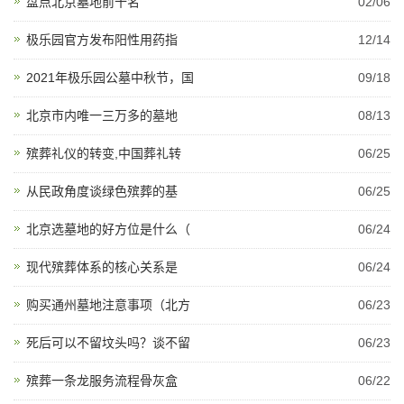
盘点北京墓地前十名
02/06
极乐园官方发布阳性用药指
12/14
2021年极乐园公墓中秋节，国
09/18
北京市内唯一三万多的墓地
08/13
殡葬礼仪的转变,中国葬礼转
06/25
从民政角度谈绿色殡葬的基
06/25
北京选墓地的好方位是什么（
06/24
现代殡葬体系的核心关系是
06/24
购买通州墓地注意事项（北方
06/23
死后可以不留坟头吗？谈不留
06/23
殡葬一条龙服务流程骨灰盒
06/22