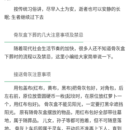
按传统习俗讲，尽早入土为安，逝者也可以安静的长
眠; 生者继续过下去
骨灰盒下葬的几大注意事项及禁忌
随着现代社会生活节奏的加快，很多人还不知道骨灰盒
下葬时的流程以及禁忌，这里小编给大家简单说一下。
接送骨灰注意事项
用包盖布(红布，黄布，黑布)把骨灰包好，对角包，后
左右前，原位放壹圆硬币一枚(起坟时，在原位放红萝卜一
个，用红布包好)。 骨灰盒不能见阳光，一定要打黑伞遮挡
阳光。 原有随骨灰盒摆放的物品，用红布包好全部带往墓
地，属于随葬品。 儿女，孙子等都可抱着，但不可随意落
地。 骨灰上车后即属于灵车，开动后不准再上下人，直到