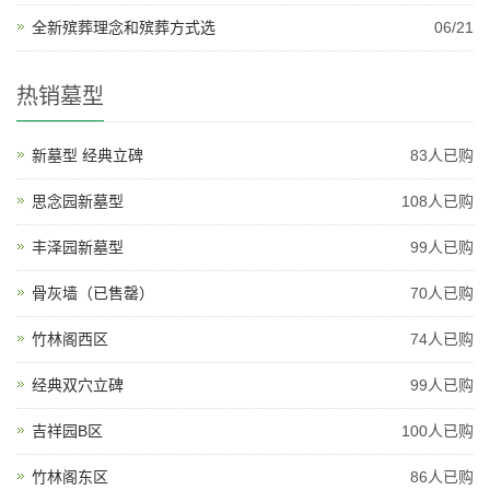
全新殡葬理念和殡葬方式选
06/21
热销墓型
新墓型 经典立碑
83人已购
思念园新墓型
108人已购
丰泽园新墓型
99人已购
骨灰墙（已售罄）
70人已购
竹林阁西区
74人已购
经典双穴立碑
99人已购
吉祥园B区
100人已购
竹林阁东区
86人已购