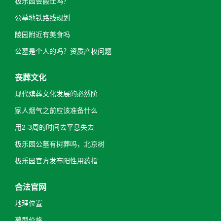
极乐园会搬迁吗？
公墓地铁路线规划
陵园附近有美食吗
公墓是个人的吗？资质产权问题
丧葬文化
现代殡葬文化发展的必然阶
家人烟气之前应该准备什么
用2-3周的时间去平息失去
极乐园公墓有树葬吗，北京树
极乐园官方发布阳性用药指
合法官网
地理位置
墓型价格