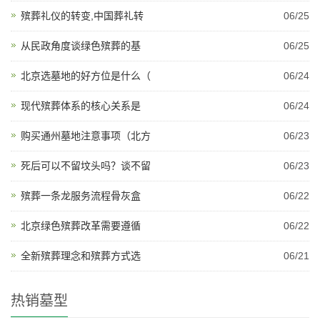
殡葬礼仪的转变,中国葬礼转
06/25
从民政角度谈绿色殡葬的基
06/25
北京选墓地的好方位是什么（
06/24
现代殡葬体系的核心关系是
06/24
购买通州墓地注意事项（北方
06/23
死后可以不留坟头吗？谈不留
06/23
殡葬一条龙服务流程骨灰盒
06/22
北京绿色殡葬改革需要遵循
06/22
全新殡葬理念和殡葬方式选
06/21
热销墓型