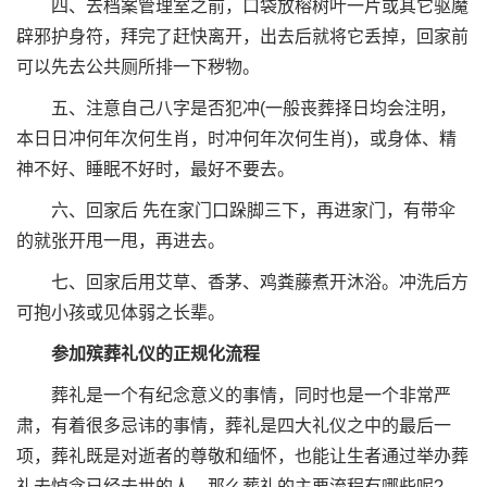
四、去档案管理室之前，口袋放榕树叶一片或其它驱魔
辟邪护身符，拜完了赶快离开，出去后就将它丢掉，回家前
可以先去公共厕所排一下秽物。
五、注意自己八字是否犯冲(一般丧葬择日均会注明，
本日日冲何年次何生肖，时冲何年次何生肖)，或身体、精
神不好、睡眠不好时，最好不要去。
六、回家后 先在家门口跺脚三下，再进家门，有带伞
的就张开甩一甩，再进去。
七、回家后用艾草、香茅、鸡粪藤煮开沐浴。冲洗后方
可抱小孩或见体弱之长辈。
参加殡葬礼仪的正规化流程
葬礼是一个有纪念意义的事情，同时也是一个非常严
肃，有着很多忌讳的事情，葬礼是四大礼仪之中的最后一
项，葬礼既是对逝者的尊敬和缅怀，也能让生者通过举办葬
礼去悼念已经去世的人，那么葬礼的主要流程有哪些呢?