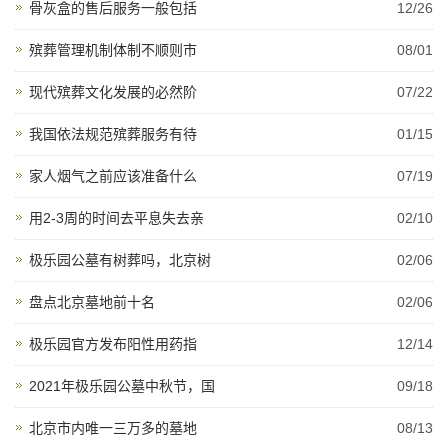
骨灰盒的售后服务一般包括
12/26
殡葬管理机制体制不顺则市
08/01
现代殡葬文化发展的必然阶
07/22
我国依法规范殡葬服务有待
01/15
家人烟气之前应该准备什么
07/19
用2-3周的时间去平息失去亲
02/10
极乐园公墓有树葬吗，北京树
02/06
盘点北京墓地前十名
02/06
极乐园官方发布阳性用药指
12/14
2021年极乐园公墓中秋节，国
09/18
北京市内唯一三万多的墓地
08/13