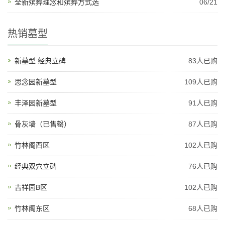
全新殡葬理念和殡葬方式选
06/21
热销墓型
新墓型 经典立碑
83人已购
思念园新墓型
109人已购
丰泽园新墓型
91人已购
骨灰墙（已售罄）
87人已购
竹林阁西区
102人已购
经典双穴立碑
76人已购
吉祥园B区
102人已购
竹林阁东区
68人已购