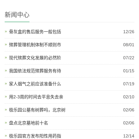
新闻中心
骨灰盒的售后服务一般包括
12/26
殡葬管理机制体制不顺则市
08/01
现代殡葬文化发展的必然阶
07/22
我国依法规范殡葬服务有待
01/15
家人烟气之前应该准备什么
07/19
用2-3周的时间去平息失去亲
02/10
极乐园公墓有树葬吗，北京树
02/06
盘点北京墓地前十名
02/06
极乐园官方发布阳性用药指
12/14