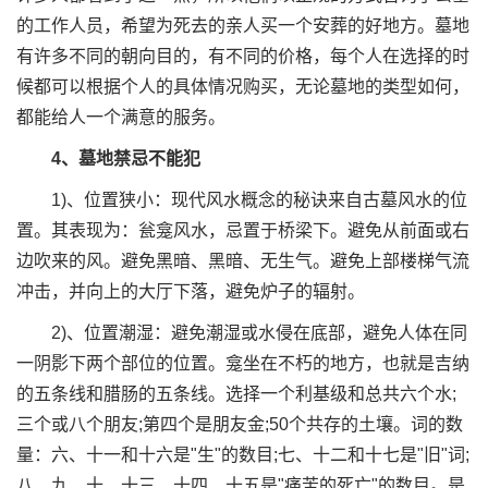
的工作人员，希望为死去的亲人买一个安葬的好地方。墓地
有许多不同的朝向目的，有不同的价格，每个人在选择的时
候都可以根据个人的具体情况购买，无论墓地的类型如何，
都能给人一个满意的服务。
4、墓地禁忌不能犯
1)、位置狭小：现代风水概念的秘诀来自古墓风水的位
置。其表现为：瓮龛风水，忌置于桥梁下。避免从前面或右
边吹来的风。避免黑暗、黑暗、无生气。避免上部楼梯气流
冲击，并向上的大厅下落，避免炉子的辐射。
2)、位置潮湿：避免潮湿或水侵在底部，避免人体在同
一阴影下两个部位的位置。龛坐在不朽的地方，也就是吉纳
的五条线和腊肠的五条线。选择一个利基级和总共六个水;
三个或八个朋友;第四个是朋友金;50个共存的土壤。词的数
量：六、十一和十六是"生"的数目;七、十二和十七是"旧"词;
八、九、十、十三、十四、十五是"痛苦的死亡"的数目。是