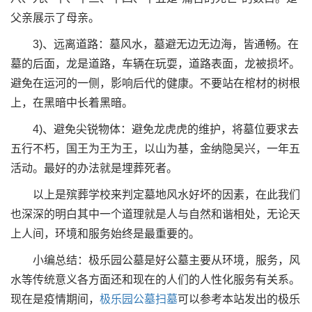
父亲展示了母亲。
3)、远离道路：墓风水，墓避无边无边海，皆通畅。在
墓的后面，龙是道路，车辆在玩耍，道路表面，龙被损坏。
避免在运河的一侧，影响后代的健康。不要站在棺材的树根
上，在黑暗中长着黑暗。
4)、避免尖锐物体：避免龙虎虎的维护，将墓位要求去
五行不朽，国王为王为王，以山为基，金纳隐吴兴，一年五
活动。最好的办法就是埋葬死者。
以上是殡葬学校来判定墓地风水好坏的因素，在此我们
也深深的明白其中一个道理就是人与自然和谐相处，无论天
上人间，环境和服务始终是最重要的。
小编总结：极乐园公墓是好公墓主要从环境，服务，风
水等传统意义各方面还和现在的人们的人性化服务有关系。
现在是疫情期间，
极乐园公墓扫墓
可以参考本站发出的极乐