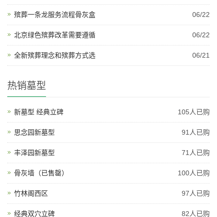
殡葬一条龙服务流程骨灰盒
06/22
北京绿色殡葬改革需要遵循
06/22
全新殡葬理念和殡葬方式选
06/21
热销墓型
新墓型 经典立碑
105人已购
思念园新墓型
91人已购
丰泽园新墓型
71人已购
骨灰墙（已售罄）
100人已购
竹林阁西区
97人已购
经典双穴立碑
82人已购