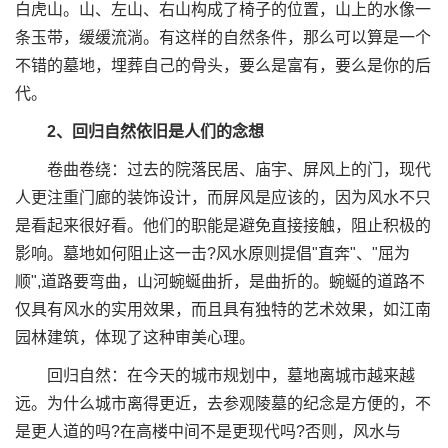
白虎山。山、左山、右山构成了椅子的位置，山上的水像一
条玉带，缓缓流淌。有这样的自然条件，那么可以算是一个
不错的墓地，埋葬自己的骨头，要么是富有，要么是你的后
代。
2、回归自然依旧是人们的念想
卷曲卷绕：过去的院落民居、庙宇、屏风上的门，现代
人更注重门廊的装饰设计，而屏风是应该的，因为风水不只
是看起来很好看。他们的职能是避免直接接触，阻止积极的
影响。墓地如何阻止这一击?风水原则提倡"直奔"、"屈为
顺",道路要弯曲，山河蜿蜒曲折，是曲折的。蜿蜒的道路不
仅具有风水的实用效果，而且具有独特的艺术效果，如江南
园林建筑，体现了这种审美心理。
回归自然：在今天的城市规划中，墓地离城市越来越
远。为什么城市离得更近，去参观陵墓的纪念是方便的，不
是更人道的吗?在高楼中间不是更现代吗?否则，风水与