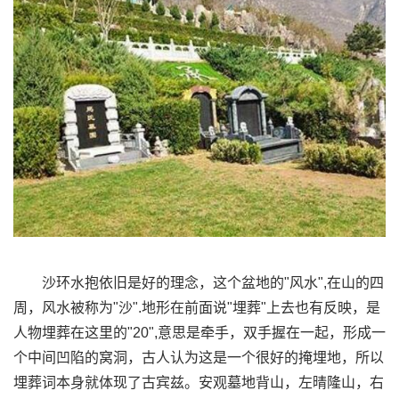
沙环水抱依旧是好的理念，这个盆地的"风水",在山的四
周，风水被称为"沙".地形在前面说"埋葬"上去也有反映，是
人物埋葬在这里的"20",意思是牵手，双手握在一起，形成一
个中间凹陷的窝洞，古人认为这是一个很好的掩埋地，所以
埋葬词本身就体现了古宾兹。安观墓地背山，左晴隆山，右