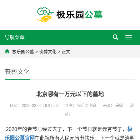
导航菜单
Toggl
navig
极乐园公墓
>
丧葬文化
> 正文
丧葬文化
北京哪有一万元以下的墓地
日期：
2020-02-04 19:27:50
作者：
极乐园小编
来源：
采编
浏
览：
2020年的春节已经过去了，下一个节日就是元宵节了，
极
乐园公墓官网
在此祝所有人民元宵节快乐，下一个就是清明