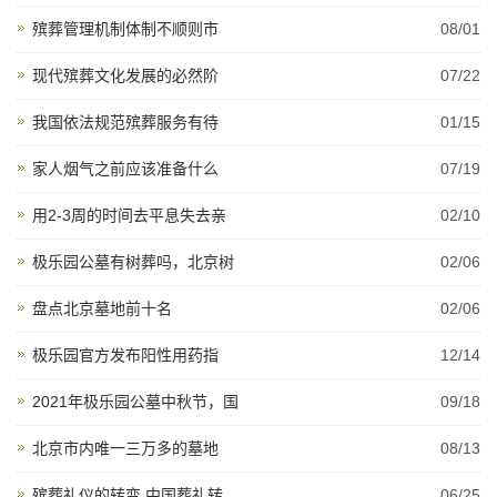
殡葬管理机制体制不顺则市
08/01
现代殡葬文化发展的必然阶
07/22
我国依法规范殡葬服务有待
01/15
家人烟气之前应该准备什么
07/19
用2-3周的时间去平息失去亲
02/10
极乐园公墓有树葬吗，北京树
02/06
盘点北京墓地前十名
02/06
极乐园官方发布阳性用药指
12/14
2021年极乐园公墓中秋节，国
09/18
北京市内唯一三万多的墓地
08/13
殡葬礼仪的转变,中国葬礼转
06/25